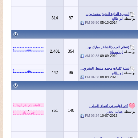
سيرة الذاتية للشيخ محمد بن...
314
87
ة
ابو طالع
05:50 PM
05-13-2014
ظم العرب)الشاعر مبارك بن...
2,481
354
ة
ابن مصلح
02:38 AM
09-09-2019
لة كلمات محمد مشعل البشري...
442
96
ة
ابو طالع
04:38 PM
08-09-2020
نتي لؤلوه في أعماق البحار .
,
751
140
ة
عقاب الخدار
03:24 PM
10-07-2013