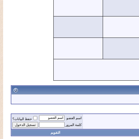
اسم العضو
حفظ البيانات؟
كلمة المرور
التقويم