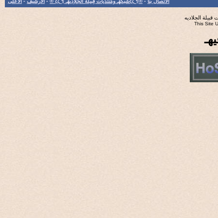
الاتصال بنا
-
®¶ ξζشَبْكهْـ ومُنتَدَيات َقِبيلة الجَلاِديهْـ ¶ ξζ ®
-
الأرشيف
-
الأعلى
جلاديه
Th