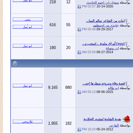
218
12
ة
سفيان ابن احمد الجليدي
02:07 PM
10-14-2020
يات من الشاعر سالم السا...
,
616
55
ة
جليدي من اوسطهم
05:48 PM
09-29-2017
180
20
ة
ابن مصلح
02:09 AM
09-27-2014
ة وفاء ومروءه سطرها احد...
9,165
880
ة
ابو طالع
05:13 AM
08-06-2015
هدية الشامخ لمنتدى الجلادية
1,955
182
ة
الفارس
10:24 PM
05-24-2012