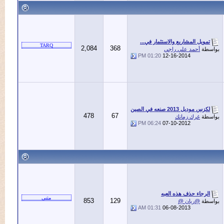
ويل المشاريع والاستثمار في...
2,084
368
ة
أحمد علي راجي
01:20 PM
12-16-2014
 موديل 2013 صنعه في الصين
478
67
ة
غرك زمانك
06:24 PM
07-10-2012
رجاء حذف هذه العبه
853
129
ة
@ريان @
01:31 AM
06-08-2013