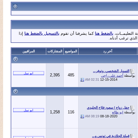
يمــات،
بالضغط هنا
كما يشرفنا أن تقوم
بالتسجيل بالضغط هنا
إذا
رغب أدناه.
آخر رد
المواضيع
المشاركات
المراقبين
تمويل الشخصي، وتوفر...
2,395
485
ة
أحمد علي راجي
02:31 AM
12-15-2014
ل زواج / سعود فلاح الجليدي
1,258
116
ة
ابو طالع
08:19 AM
08-18-2020
يلة الجلادية في تونس و...