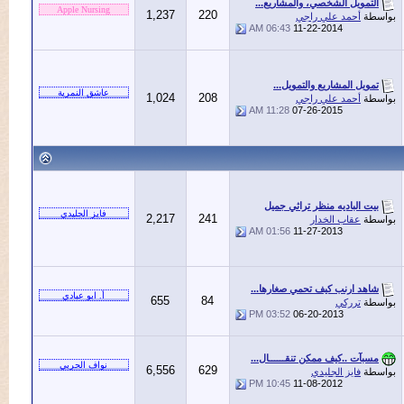
تمويل الشخصي، والمشاريع...
1,237
220
ة
أحمد علي راجي
06:43 AM
11-22-2014
ويل المشاريع والتمويل...
1,024
208
ة
أحمد علي راجي
11:28 AM
07-26-2015
ت الباديه منظر تراثي جميل
2,217
241
ة
عقاب الخدار
01:56 AM
11-27-2013
هد ارنب كيف تحمي صغارها...
655
84
ة
ترركي
03:52 PM
06-20-2013
بآت ..كيف ممكن تنقــــــال...
6,556
629
ة
فايز الجليدي
10:45 PM
11-08-2012