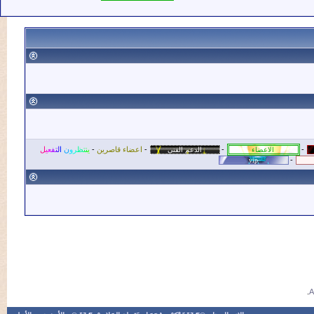
-
-
اعضاء قاصرين
-
ي
ن
ت
ظ
ر
و
ن
ا
ل
ت
ف
ع
ي
ل