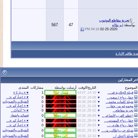
ربة مقاطع اليوتيوب
567
47
ة
ابو طالع
04:16 PM
02-25-2020
الإدارة
اركين
ع
التاريخ/الوقت
أرسلت بواسطة
مشاركات
المنتدى
 الجلادية في...
▼
14-10, 14:07
1
♥ « ديارنا »
♥ « اخبآركم يَ...
واج / سعود...
▼
18-08, 08:19
0
الشيلات والصوتيات
كلمات محمد...
▼
09-08, 16:38
0
♥ « اخبآركم يَ...
عه من حفل...
▼
31-03, 22:21
2
 مقاطع...
▼
25-02, 16:16
0
♥ «" أدَۈآتْ...
قصائد واشعار
العرب)الشاعر...
▼
09-09, 02:38
0
واج المهندس...
▼
28-04, 15:22
0
♥ « اخبآركم يَ...
واج هادي -...
▼
30-03, 22:17
0
♥ « اخبآركم يَ...
الشيلات والصوتيات
 حرب(طالب من...
▼
29-10, 05:01
0
الشيلات والصوتيات
(احبك )...
▼
12-10, 18:36
0