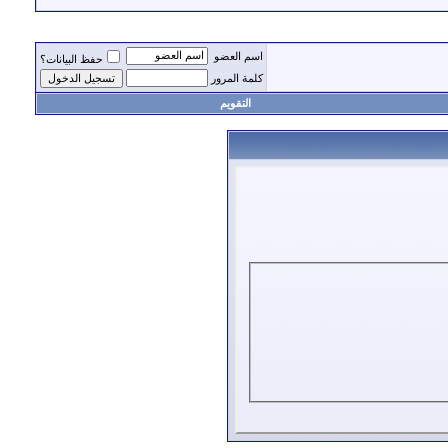
اسم العضو
حفظ البيانات؟
كلمة المرور
التقويم