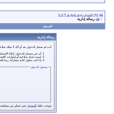
®¶ ξζمُنتَدَيات َقِبيلة الجَلاِديهْـ ¶ ξζ ®
رسالة إدارية
التسجيل
رسالة إدارية
أنت لم تسجل الدخول بعد أو أنك لا تملك صلاحي
أن غير مسجل للدخول. إملاء الاستما
ليست لديك صلاحية أو إمتيازات كافي
إذا كنت تحاول كتابة مشاركة, ربما قا
تسجيل الدخول
يتوجب عليك
التسجيل
حتى تتمكن من مشاهدة 