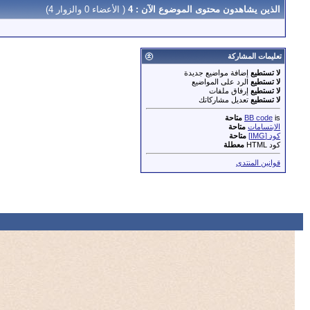
الذين يشاهدون محتوى الموضوع الآن : 4
( الأعضاء 0 والزوار 4)
تعليمات المشاركة
لا تستطيع
إضافة مواضيع جديدة
لا تستطيع
الرد على المواضيع
لا تستطيع
إرفاق ملفات
لا تستطيع
تعديل مشاركاتك
is
BB code
متاحة
الابتسامات
متاحة
كود [IMG]
متاحة
كود HTML
معطلة
قوانين المنتدى