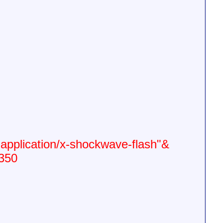
application/x-shockwave-flash"
&rel=0">
50">