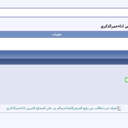
ي اداءعمرالذكري
تعليمات
شيلة حرب(طالب من رفيع العرش)للشاعرسالم بن علي المصلح الحربي اداءعمرالذكري