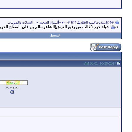
®¶ ξζمُنتَدَيات َقِبيلة الجَلاِديهْـ ¶ ξζ ®
>
♥ «أقسآإمَ الشعبيه »
>
الشيلات والصوتيات
شيلة حرب(طالب من رفيع العرش)للشاعرسالم بن علي المصلح الحرب
التسجيل
10-29-2017, 05:01 AM
عضو جديد