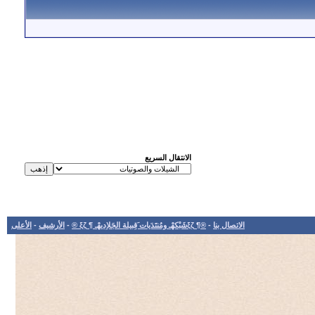
الانتقال السريع
الاتصال بنا
-
®¶ ξζشَبْكهْـ ومُنتَدَيات َقِبيلة الجَلاِديهْـ ¶ ξζ ®
-
الأرشيف
-
الأعلى