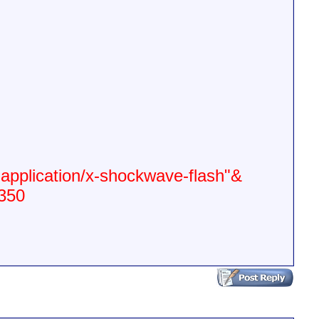
application/x-shockwave-flash"
&rel=0">
50">