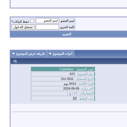
اسم العضو
حفظ البيانات؟
كلمة المرور
التقويم
أدوات الموضوع
طريقة عرض الموضوع
#
1
لوني المفضل :
Cadetblue
رقم العضوية :
672
تاريخ التسجيل :
Oct 2011
فترة الأقامة :
5413 يوم
أخر زيارة :
09-09-2019
المشاركات :
19 [
+
]
10
عدد النقاط :