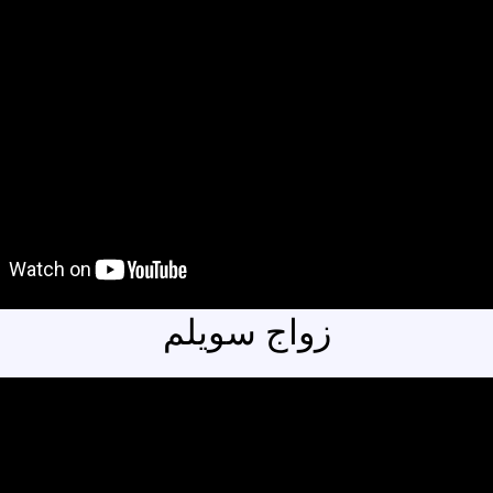
زواج سويلم