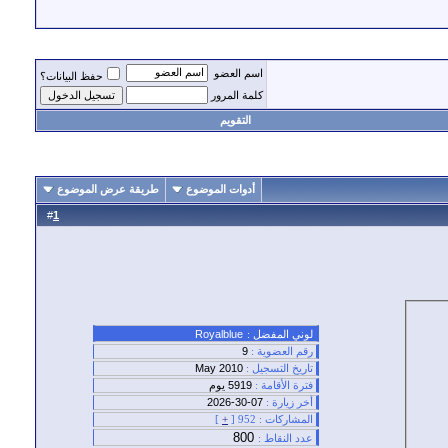
اسم العضو
حفظ البيانات؟
كلمة المرور
التقويم
أدوات الموضوع
طريقة عرض الموضوع
#
1
لوني المفضل :
Royalblue
رقم العضوية :
9
تاريخ التسجيل :
May 2010
فترة الأقامة :
5919 يوم
أخر زيارة :
07-30-2026
المشاركات :
952 [
+
]
800
عدد النقاط :