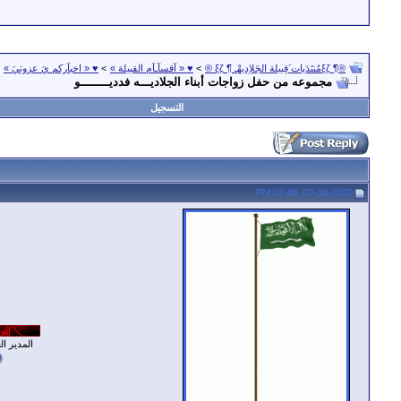
®¶ ξζمُنتَدَيات َقِبيلة الجَلاِديهْـ ¶ ξζ ®
>
♥ « آقسآـآم القبيلهَ »
>
♥ « اخبآركم يَ عزوتيَ »
مجموعه من حفل زواجات أبناء الجلاديـــه فدديــــــــو
التسجيل
03-30-2020, 02:48 PM
المدير العـ