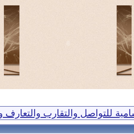
لتواصل والتقارب والتعارف وتبادل ا