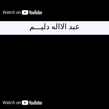
عبد الااله دليـــم