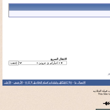
الانتقال السريع
الاتصال بنا
-
®¶ ξζشَبْكهْـ ومُنتَدَيات َقِبيلة الجَلاِديهْـ ¶ ξζ ®
-
الأرشيف
-
الأعلى
جلاديه
Th