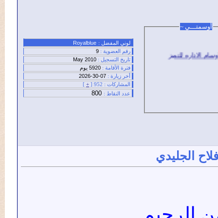
تـــي ~
لوني المفضل :
Royalblue
رقم العضوية :
9
تاريخ التسجيل :
May 2010
فترة الأقامة :
5920 يوم
أخر زيارة :
07-30-2026
المشاركات :
952 [
+
]
800
عدد النقاط :
 الجليدي
الرحيم