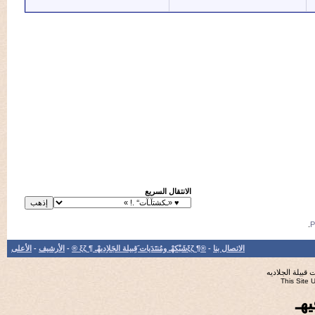
الانتقال السريع
الاتصال بنا
-
®¶ ξζشَبْكهْـ ومُنتَدَيات َقِبيلة الجَلاِديهْـ ¶ ξζ ®
-
الأرشيف
-
الأعلى
جلاديه
Th