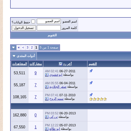
اسم العضو
حفظ البيانات؟
كلمة المرور
التقويم
صفحة 1 من 5
1
2
3
>
»
أدوات المنتدى
التقييم
آخر رد
مشاركات
المشاهدات
02:41 AM
06-27-2011
53,511
9
بواسطة
ابوعشوي
05:55 AM
06-04-2011
55,187
7
بواسطة
صقر الجلاديه
07:41 PM
07-11-2010
108,165
7
بواسطة
سمو الروح
03:52 PM
06-20-2013
162,880
0
بواسطة
ترركي
12:22 PM
05-07-2013
67,550
1
بواسطة
ابو طالع