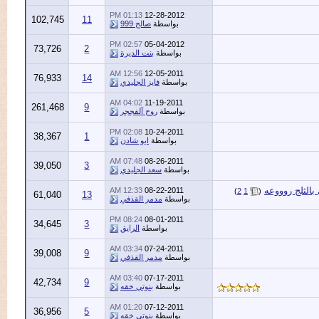
01:13 PM
12-28-2012
102,745
11
بواسطة
صالح 999
02:57 PM
05-04-2012
73,726
2
بواسطة
بنت الديرة
12:56 AM
12-05-2011
76,933
14
بواسطة
فايز الجليدي
04:02 AM
11-19-2011
261,468
9
بواسطة
روح آلفججر
02:08 PM
10-24-2011
38,367
1
بواسطة
ابو شادن
07:48 AM
08-26-2011
39,050
3
بواسطة
سعد الجليدي
 روووعه
12:33 AM
08-22-2011
)
2
1
(
61,040
13
بواسطة
مدمر القذفي
08:24 PM
08-01-2011
34,645
3
بواسطة
الرايق
03:34 AM
07-24-2011
39,008
9
بواسطة
مدمر القذفي
03:40 AM
07-17-2011
42,734
9
بواسطة
بنوتي خقه
01:20 AM
07-12-2011
36,956
5
بواسطة
بنوتي خقه