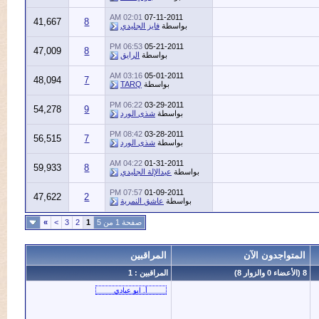
02:01 AM
07-11-2011
41,667
8
بواسطة
فايز الجليدي
06:53 PM
05-21-2011
47,009
8
بواسطة
الرايق
03:16 AM
05-01-2011
48,094
7
بواسطة
TARQ
06:22 PM
03-29-2011
54,278
9
بواسطة
شذى الورد
08:42 PM
03-28-2011
56,515
7
بواسطة
شذى الورد
04:22 AM
01-31-2011
59,933
8
بواسطة
عبدالإلة الجليدي
07:57 PM
01-09-2011
47,622
2
بواسطة
عاشق النمرية
صفحة 1 من 5
1
2
3
>
»
تواجدون الآن
المراقبين
المراقبين : 1