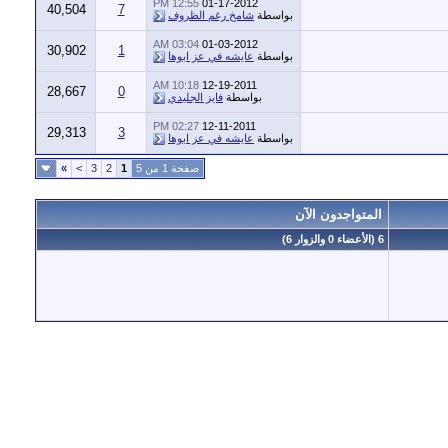
12:55 PM
01-17-2012
40,504
7
بواسطة
شامخ رغم الظروف
03:04 AM
01-03-2012
30,902
1
بواسطة
عايشه في عز ابوها
10:18 AM
12-19-2011
28,667
0
بواسطة
فايز الجليدي
02:27 PM
12-11-2011
29,313
3
بواسطة
عايشه في عز ابوها
صفحة 1 من 5
1
2
3
>
»
المتواجدون الآن
6 (الأعضاء 0 والزوار 6)