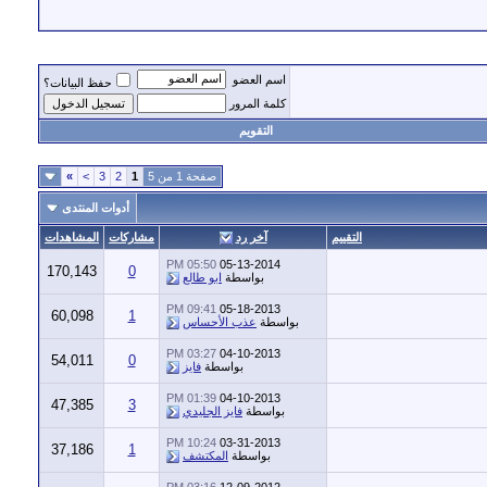
اسم العضو
حفظ البيانات؟
كلمة المرور
التقويم
صفحة 1 من 5
1
2
3
>
»
أدوات المنتدى
التقييم
آخر رد
مشاركات
المشاهدات
05:50 PM
05-13-2014
170,143
0
بواسطة
ابو طالع
09:41 PM
05-18-2013
60,098
1
بواسطة
عذب الأحساس
03:27 PM
04-10-2013
54,011
0
بواسطة
فايز
01:39 PM
04-10-2013
47,385
3
بواسطة
فايز الجليدي
10:24 PM
03-31-2013
37,186
1
بواسطة
المكتشف
03:16 PM
12-09-2012