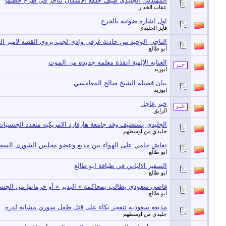
المهندس الجليدي ضيف حلقة الاسكان تتأخر في طرح خطتها
عقاب الخدار
اول اشاره ضوئية بالخرج
فايز الجليدي
الناجي الوحيد من حادثة غرقى وادي لجب يروي القصه لامير ال
ابو طالع
العنايه الإلهية انقذة معلمه جديده من الموت
ابوزيد
بيان فضيلة الشيخ صالح المغامسي
ابوزيد
خبر عاجل
الرايق
الجليدي يستضيف وفد جامعة هارفارد الامريكيه متعدد الجنسيات
جليدي من اوسطهم
نقاش حامي على الهواء بين مذيع وعضو مجلس الشورى السع
ابو طالع
السفير الالباني في ظيافة ابو طالع
ابو طالع
قاضي سعودي يطالب بمحاكمة « البدير » أو حرمانها من الجنسي
ابو طالع
مذيعه سعوديه تتفجر بكاء على قتل طفل سوري مشابه لدره
جليدي من اوسطهم