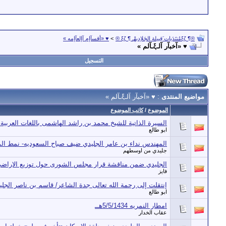
®¶ ξζمُنتَدَيات َقِبيلة الجَلاِديهْـ ¶ ξζ ®
>
♥ «أقسآإم آإلعآإمه »
♥ «آخبآر آلـξـآلم »
التسجيل
مواضيع المنتدى
: ♥ «آخبآر آلـξـآلم »
الموضوع
/
كاتب الموضوع
السيرة الذاتية للشيخ محمد بن راشد الهاشمى باللغات العربية و
ابو طالع
المهندس نداء بن عامر الجليدي ضيف صباح السعوديه- نمط ال
جليدي من اوسطهم
الجليدي ضمن مناقشة قرار مجلس الشورى حول توزيع الاراض
فايز
إنتقلت إلى رحمة الله تعالى جدة الشاعر/ قاسم بن ناصر الجلي
ابو طالع
امطار النمريه 5/5/1434هــ
عقاب الخدار