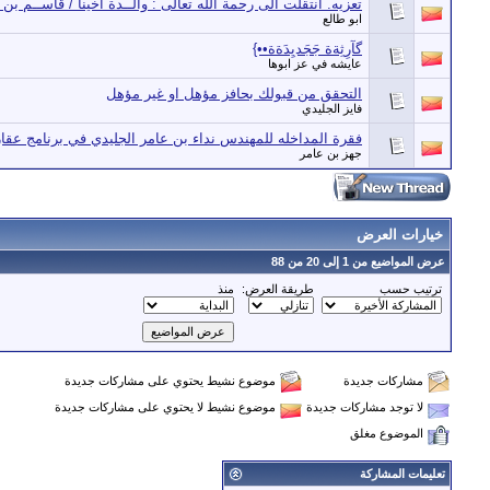
تعزيه. أنتقلت الى رحمة الله تعالى : والــدة أخينا / قاســم بن
ابو طالع
گآرِثِةة جَجَديِدَةة••}
عايشه في عز ابوها
التحقق من قبولك بحافز مؤهل او غير مؤهل
فايز الجليدي
فقرة المداخله للمهندس نداء بن عامر الجليدي في برنامج عقار
جهز بن عامر
خيارات العرض
عرض المواضيع من 1 إلى 20 من 88
ترتيب حسب
طريقة العرض:
منذ
مشاركات جديدة
موضوع نشيط يحتوي على مشاركات جديدة
لا توجد مشاركات جديدة
موضوع نشيط لا يحتوي على مشاركات جديدة
الموضوع مغلق
تعليمات المشاركة