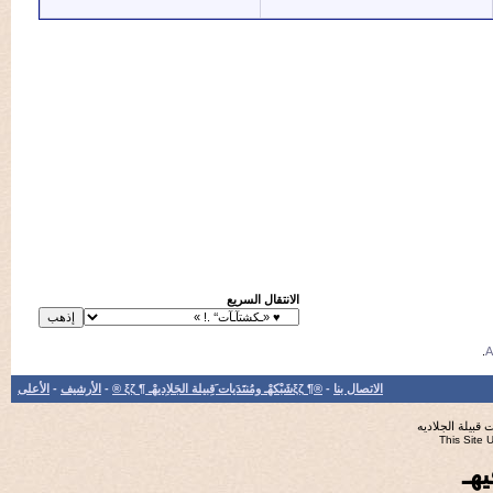
الانتقال السريع
الاتصال بنا
-
®¶ ξζشَبْكهْـ ومُنتَدَيات َقِبيلة الجَلاِديهْـ ¶ ξζ ®
-
الأرشيف
-
الأعلى
جلاديه
Th