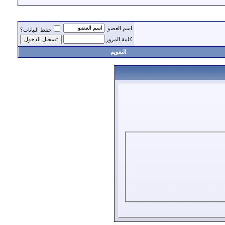
اسم العضو
حفظ البيانات؟
كلمة المرور
التقويم