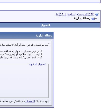
®¶ ξζمُنتَدَيات َقِبيلة الجَلاِديهْـ ¶ ξζ ®
رسالة إدارية
التسجيل
رسالة إدارية
أنت لم تسجل الدخول بعد أو أنك لا تملك صلاحي
أن غير مسجل للدخول. إملاء الاستما
ليست لديك صلاحية أو إمتيازات كافي
إذا كنت تحاول كتابة مشاركة, ربما قا
تسجيل الدخول
يتوجب عليك
التسجيل
حتى تتمكن من مشاهدة 