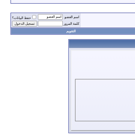
اسم العضو
حفظ البيانات؟
كلمة المرور
التقويم