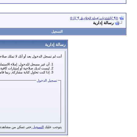
®¶ ξζمُنتَدَيات َقِبيلة الجَلاِديهْـ ¶ ξζ ®
رسالة إدارية
التسجيل
رسالة إدارية
أنت لم تسجل الدخول بعد أو أنك لا تملك صلاحي
أن غير مسجل للدخول. إملاء الاستما
ليست لديك صلاحية أو إمتيازات كافي
إذا كنت تحاول كتابة مشاركة, ربما قا
تسجيل الدخول
يتوجب عليك
التسجيل
حتى تتمكن من مشاهدة 