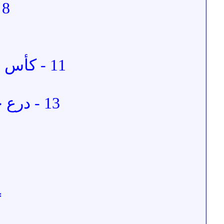
8 - جائزة القارات الخمس في فرنسا .
11 - كأس النجاح و التفوق من مستشفى الأمل اللبناني .
13 - درع جمعية ليونز بيرتز ( الغذاء و الدواء ) اللبنانية .
*