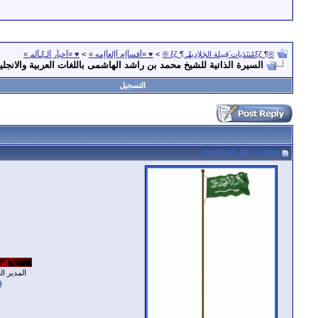
®¶ ξζمُنتَدَيات َقِبيلة الجَلاِديهْـ ¶ ξζ ®
>
♥ «أقسآإم آإلعآإمه »
>
♥ «آخبآر آلـξـآلم »
السيرة الذاتية للشيخ محمد بن راشد الهاشمى باللغات العربية والانجلي
التسجيل
05-13-2014, 05:50 PM
المدير العـ