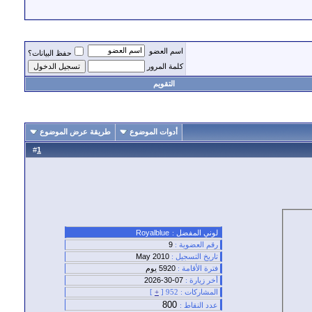
اسم العضو
حفظ البيانات؟
كلمة المرور
التقويم
أدوات الموضوع
طريقة عرض الموضوع
#
1
لوني المفضل :
Royalblue
رقم العضوية :
9
تاريخ التسجيل :
May 2010
فترة الأقامة :
5920 يوم
أخر زيارة :
07-30-2026
المشاركات :
952 [
+
]
800
عدد النقاط :