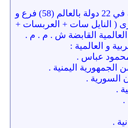
الشيخ محمد الهاشمي مؤسس مراكز الهاشمي للأعشاب الطبيعية في 22 دولة بالعالم (58) فرع و
رى ( النايل سات + العربسات +
المية القابضة ش . م . م .
ة و العالمية :