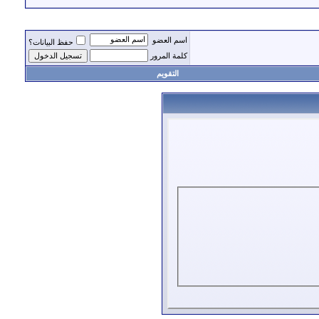
اسم العضو
حفظ البيانات؟
كلمة المرور
التقويم