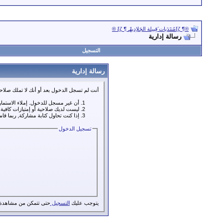
®¶ ξζمُنتَدَيات َقِبيلة الجَلاِديهْـ ¶ ξζ ®
رسالة إدارية
التسجيل
رسالة إدارية
أنت لم تسجل الدخول بعد أو أنك لا تملك صلاحي
أن غير مسجل للدخول. إملاء الاستما
ليست لديك صلاحية أو إمتيازات كافي
إذا كنت تحاول كتابة مشاركة, ربما قا
تسجيل الدخول
يتوجب عليك
التسجيل
حتى تتمكن من مشاهدة 