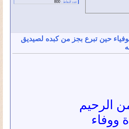
800
عدد النقاط :
ء حين تبرع بجز من كبده لصيديق
 الرحيم
وفاء