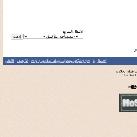
الانتقال السريع
الاتصال بنا
-
®¶ ξζشَبْكهْـ ومُنتَدَيات َقِبيلة الجَلاِديهْـ ¶ ξζ ®
-
الأرشيف
-
الأعلى
جلاديه
Th