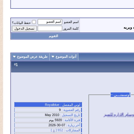
اسم العضو
حفظ البيانات؟
كلمة المرور
التقويم
أدوات الموضوع
طريقة عرض الموضوع
#
1
تـــي ~
لوني المفضل :
Royalblue
رقم العضوية :
9
تاريخ التسجيل :
May 2010
فترة الأقامة :
5920 يوم
أخر زيارة :
07-30-2026
المشاركات :
952 [
+
]